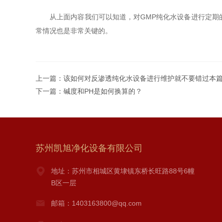
从上面内容我们可以知道，对GMP纯化水设备进行定期的
常情况也是非常关键的。
上一篇：
该如何对反渗透纯化水设备进行维护就不要错过本
下一篇：
碱度和PH是如何换算的？
苏州凯旭净化设备有限公司
地址：苏州市相城区黄埭镇东桥长旺路88号6幢
B区一层
邮箱：1403163800@qq.com