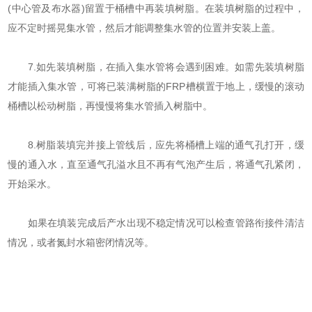
(中心管及布水器)留置于桶槽中再装填树脂。在装填树脂的过程中，
应不定时摇晃集水管，然后才能调整集水管的位置并安装上盖。
7.如先装填树脂，在插入集水管将会遇到困难。如需先装填树脂
才能插入集水管，可将已装满树脂的FRP槽横置于地上，缓慢的滚动
桶槽以松动树脂，再慢慢将集水管插入树脂中。
8.树脂装填完并接上管线后，应先将桶槽上端的通气孔打开，缓
慢的通入水，直至通气孔溢水且不再有气泡产生后，将通气孔紧闭，
开始采水。
如果在填装完成后产水出现不稳定情况可以检查管路衔接件清洁
情况，或者氮封水箱密闭情况等。