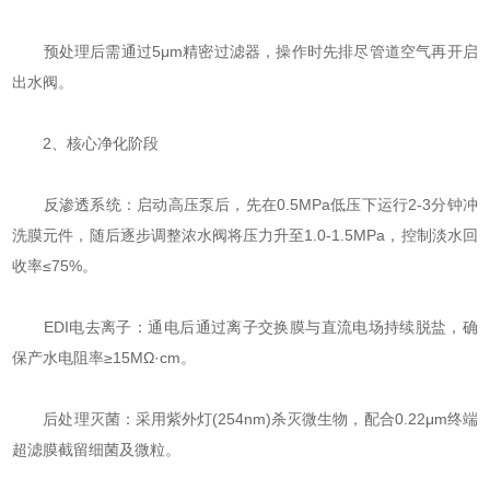
预处理后需通过5μm精密过滤器，操作时先排尽管道空气再开启
出水阀。
‌2、核心净化阶段‌
‌反渗透系统‌：启动高压泵后，先在0.5MPa低压下运行2-3分钟冲
洗膜元件，随后逐步调整浓水阀将压力升至1.0-1.5MPa，控制淡水回
收率≤75%。
‌EDI电去离子‌：通电后通过离子交换膜与直流电场持续脱盐，确
保产水电阻率≥15MΩ·cm。
‌后处理灭菌‌：采用紫外灯(254nm)杀灭微生物，配合0.22μm终端
超滤膜截留细菌及微粒。