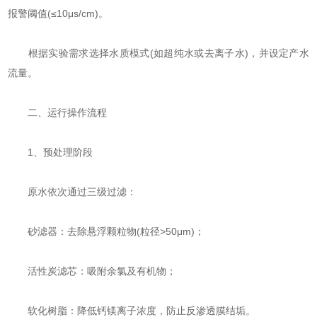
报警阈值(≤10μs/cm)。
根据实验需求选择水质模式(如超纯水或去离子水)，并设定产水
流量。
二、运行操作流程
‌1、预处理阶段‌
原水依次通过三级过滤：
‌砂滤器‌：去除悬浮颗粒物(粒径>50μm)；
‌活性炭滤芯‌：吸附余氯及有机物；
‌软化树脂‌：降低钙镁离子浓度，防止反渗透膜结垢。