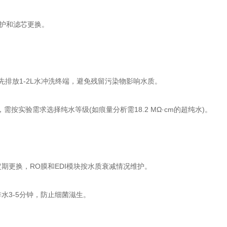
护和滤芯更换‌。
排放1-2L水冲洗终端，避免残留污染物影响水质‌。
需按实验需求选择纯水等级(如痕量分析需18.2 MΩ·cm的超纯水)。
定期更换，RO膜和EDI模块按水质衰减情况维护‌。
水3-5分钟，防止细菌滋生‌。