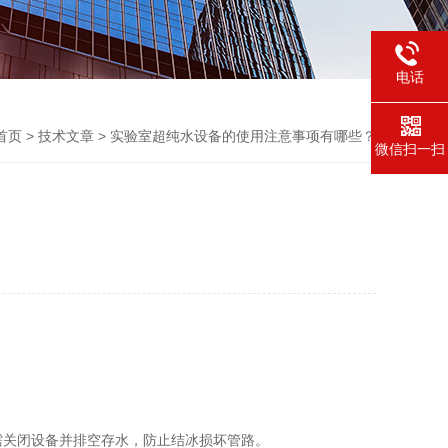
电话
首页
>
技术文章
> 实验室超纯水设备的使用注意事项有哪些？
微信扫一扫
？
需关闭设备并排空存水，防止结冰损坏管路‌。