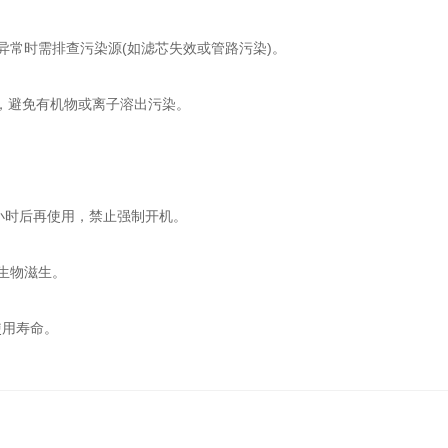
质，异常时需排查污染源(如滤芯失效或管路污染)。
器，避免有机物或离子溶出污染。
小时后再使用，禁止强制开机‌。
物滋生‌。
用寿命‌。