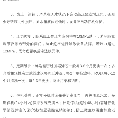
‌3、防止干运转‌：严禁在无水状态下启动高压泵或增压泵，否则
会导致膜元件损坏。原水箱液位过低时，设备应自动停机保护。
‌4、压力控制‌：膜系统工作压力应保持在10MPa以下，避免随意
调节反渗透部分的阀门，防止超压运行导致设备故障。若压力超过
12MPa，需考虑更换反渗透膜元件。
‌5、定期维护‌：终端精密过滤器滤芯一般每3-6个月更换一次；多
介质和活性炭过滤器建议每周反冲洗，每2年更换滤料。RO膜每6-12
个月清洗一次，每2-3年更换，防止污染和结垢。
‌6、停机处理‌：正常停机时应先关闭高压泵，再关闭原水泵。短
期停机(24小时内)保持系统充满水；长期停机(超过48小时)需进行化
学清洗并注入保护液(如亚硫酸氢钠溶液)，防止微生物滋生和膜老
化。