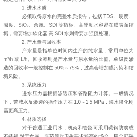
1. 进水水质
必须取得原水的完整水质报告，包括 TDS、硬度、
碱度、SiO₂、余氯、SDI 等指标。高硬度水容易在膜表面结
垢，需要增加软化器;高 SDI 水则需要加强预处理。
2. 产水量与回收率
产水量是指单位时间内生产的纯水量，常用单位为
m³/h 或 L/h。回收率则是产水量与原水量的比值。单级反渗
透的回收率一般控制在 50%～75%，过高会增加膜污染和结
垢风险。
3. 系统压力
进水压力需根据渗透压和管路阻力计算。一般情况
下，苦咸水反渗透的操作压力在 1.0～1.5 MPa，海水淡化则
需更高压力。
4. 材质选择
对于普通工业用水，机架和管路可采用碳钢防腐或
不锈钢;对于食品、医药等对卫生要求较高的场合，应全部采