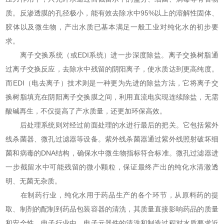
质。反渗透膜的孔径极小，能有效去除水中95%以上的溶解性固体、
胶体以及微生物，产出水质已基本满足一般工业对纯化水的初步要
求。
离子交换系统（或EDI系统）进一步深度除盐。离子交换树脂通
过离子交换反应，去除水中残留的阴阳离子，使水质达到更高纯度。
而EDI（电去离子）技术则是一种更为先进的除盐方法，它将离子交
换树脂填充在阴阳离子交换膜之间，利用直流电实现连续除盐，无需
酸碱再生，不仅提高了产水质量，还更加环保高效。
后处理系统则对经过前面处理的水进行最后的把关。它包括紫外
线杀菌器、微孔过滤器等设备。紫外线杀菌器通过紫外线照射破坏细
菌和病毒的DNA结构，确保水中微生物指标符合标准。微孔过滤器进
一步截留水中可能残留的微小颗粒，保证最终产出的纯化水清澈透
明、无菌无杂质。
在制药行业，纯化水用于药品生产的各个环节，从原料药的提
取、制剂的配制到药品包装容器的清洗，其质量直接影响药品的质量
和安全性。电子行业中，电子元器件的清洗和制造过程对水质要求近