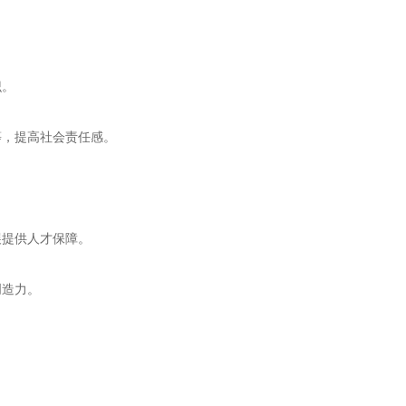
识。
，提高社会责任感。
提供人才保障。
造力。