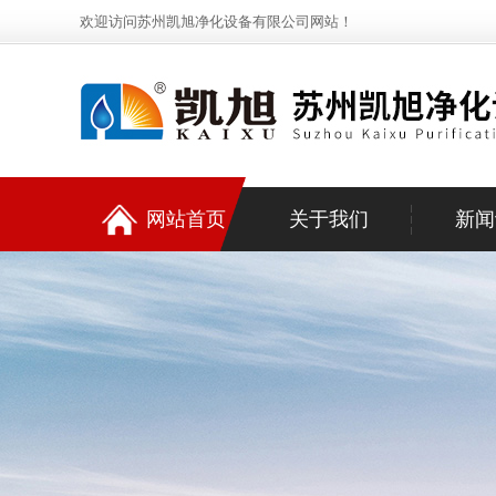
欢迎访问苏州凯旭净化设备有限公司网站！
网站首页
关于我们
新闻