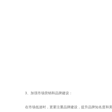
3、加强市场营销和品牌建设：
在市场低迷时，更要注重品牌建设，提升品牌知名度和美