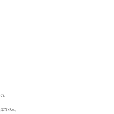
力。
库存成本。