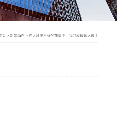
首页
>
新闻动态
> 在大环境不好的前提下，我们应该这么做！
！