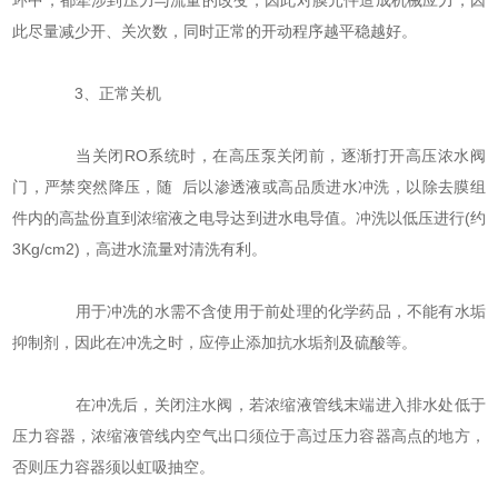
环中，都牵涉到压力与流量的改变，因此对膜元件造成机械应力，因
此尽量减少开、关次数，同时正常的开动程序越平稳越好。
3、正常关机
当关闭RO系统时，在高压泵关闭前，逐渐打开高压浓水阀
门，严禁突然降压，随 后以渗透液或高品质进水冲洗，以除去膜组
件内的高盐份直到浓缩液之电导达到进水电导值。冲洗以低压进行(约
3Kg/cm2)，高进水流量对清洗有利。
用于冲冼的水需不含使用于前处理的化学药品，不能有水垢
抑制剂，因此在冲冼之时，应停止添加抗水垢剂及硫酸等。
在冲冼后，关闭注水阀，若浓缩液管线末端进入排水处低于
压力容器，浓缩液管线内空气出口须位于高过压力容器高点的地方，
否则压力容器须以虹吸抽空。