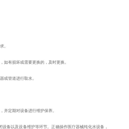
求。
，如有损坏或需要更换的，及时更换。
器或管道进行取水。
，并定期对设备进行维护保养。
闭设备以及设备维护等环节。正确操作医疗器械纯化水设备，