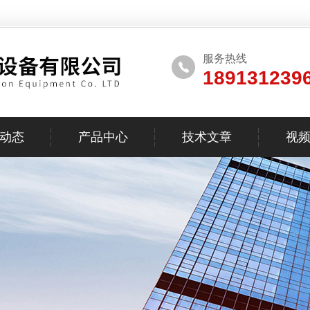
服务热线
189131239
动态
产品中心
技术文章
视