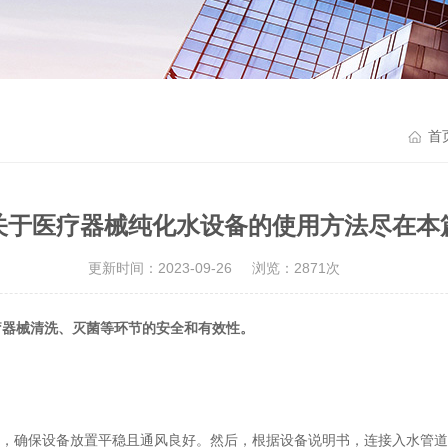
首
关于医疗器械纯化水设备的使用方法尽在本
更新时间：2023-09-26
浏览：2871次
疗器械清洗、灭菌等环节的安全和有效性。
，确保设备放置平稳且通风良好。然后，根据设备说明书，连接入水管道