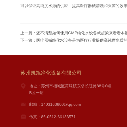
可以保证高纯度水源的供应，提高医疗器械清洗和灭菌的效果
上一篇：
还不清楚如何使用GMP纯化水设备就赶紧来看看本
下一篇：
医疗器械纯化水设备是为医疗行业提供高纯度水质
苏州凯旭净化设备有限公司
地址：苏州市相城区黄埭镇东桥长旺路88号6幢
B区一层
邮箱：1403163800@qq.com
传真：86-0512-66183571