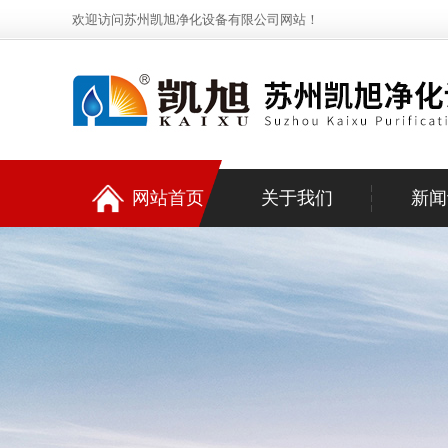
欢迎访问苏州凯旭净化设备有限公司网站！
网站首页
关于我们
新闻