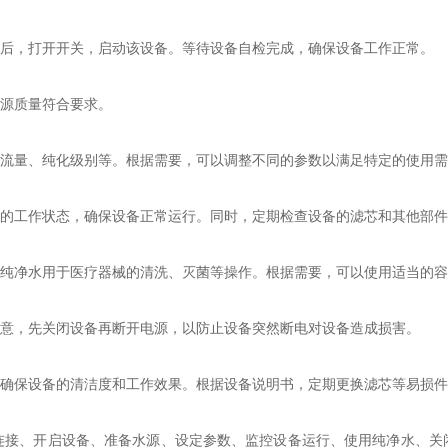
后，打开开关，启动该设备。等待设备自检完成，确保设备工作正常。
源质量符合要求。
流量、纯化级别等。根据需要，可以调整不同的参数以满足特定的使用需
的工作状态，确保设备正常运行。同时，定期检查设备的滤芯和其他部件
纯净水用于医疗器械的清洗、灭菌等操作。根据需要，可以使用适当的容
意，先关闭设备再断开电源，以防止设备突然断电对设备造成损害。
确保设备的清洁度和工作效果。根据设备说明书，定期更换滤芯等易损件
、开启设备、准备水源、设定参数、监控设备运行、使用纯净水、关