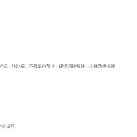
透析器→静脉端，不得逆向预冲，缓慢调快泵速，连接透析液接
体外循环。