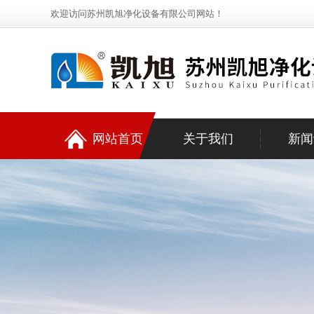
欢迎访问苏州凯旭净化设备有限公司网站！
网站首页
关于我们
新闻