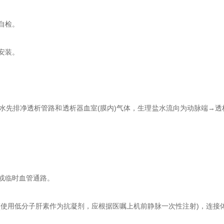
自检。
安装。
水先排净透析管路和透析器血室(膜内)气体，生理盐水流向为动脉端→
或临时血管通路。
(使用低分子肝素作为抗凝剂，应根据医嘱上机前静脉一次性注射)，连接