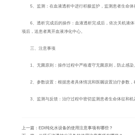
‌5、监测‌：在血液透析中进行积极监护，监测患者生命体
‌6、透析完成后的操作‌：血液透析完成后，依次关机液体
项后，送患者离开血液净化中心。
三、注意事项
‌1、无菌原则‌：操作过程中严格遵守无菌原则，防止感染
‌2、参数设置‌：根据患者具体情况和医嘱设置治疗参数，
‌3、监测与反馈‌：治疗过程中密切监测患者生命体征和机
上一篇：
EDI纯化水设备的使用注意事项有哪些？