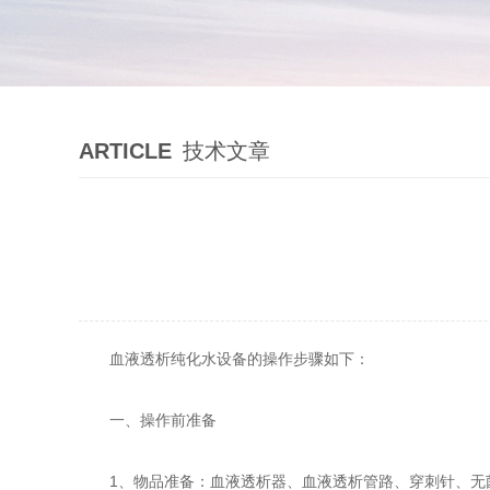
ARTICLE
技术文章
血液透析纯化水设备的操作步骤如下：
一、操作前准备
‌1、物品准备‌：血液透析器、血液透析管路、穿刺针、无