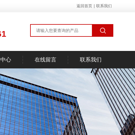
返回首页
|
联系我们
61
频中心
在线留言
联系我们