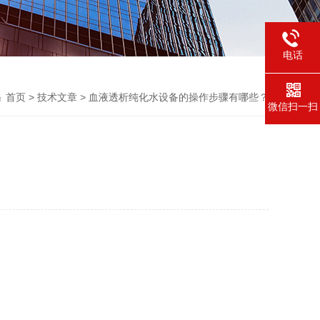
电话
首页
>
技术文章
> 血液透析纯化水设备的操作步骤有哪些？
微信扫一扫