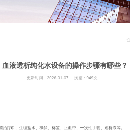
血液透析纯化水设备的操作步骤有哪些？
更新时间：2026-01-07
浏览：949次
菌治疗巾、生理盐水、碘伏、棉签、止血带、一次性手套、透析液等。