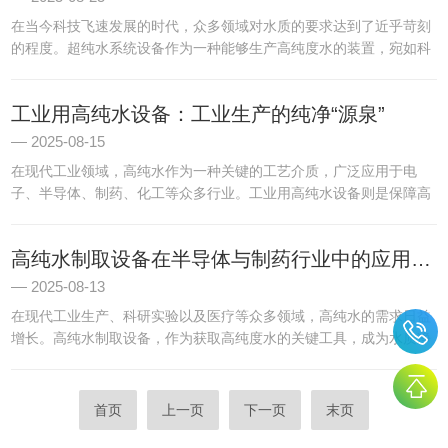
在当今科技飞速发展的时代，众多领域对水质的要求达到了近乎苛刻
的程度。超纯水系统设备作为一种能够生产高纯度水的装置，宛如科
技前沿的水质净化精灵，为科研、电子、医药等行业的发展提供了有
力支撑。超纯水系统设备的工作原理是通过一系列复杂的物理、化
工业用高纯水设备：工业生产的纯净“源泉”
学...
2025-08-15
在现代工业领域，高纯水作为一种关键的工艺介质，广泛应用于电
子、半导体、制药、化工等众多行业。工业用高纯水设备则是保障高
纯水稳定供应的核心，为工业生产的高质量发展提供了的纯净“源
泉”。工业用高纯水设备主要通过一系列先进的净化工艺，将原水中的
高纯水制取设备在半导体与制药行业中的应用分析
杂...
2025-08-13
在现代工业生产、科研实验以及医疗等众多领域，高纯水的需求日益
增长。高纯水制取设备，作为获取高纯度水的关键工具，成为水质净
化领域的先锋力量。高纯水制取设备主要由预处理系统、反渗透系
统、离子交换系统、超滤系统等多个部分组成。各部分分工明确，协
同...
首页
上一页
下一页
末页