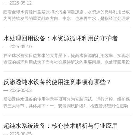
2025-09-12
随着全球水资源日益紧张和水污染问题加剧，水资源的循环利用已成
为可持续发展的重要战略方向。中水，也称再生水，是指经过处理后
达到一定水质标准、可以再次使用的非饮用水。中水处理成套设备作
为实现污水资源化的核心装备，通过集成化、自动化和智能化的处
水处理回用设备：水资源循环利用的守护者
理...
2025-09-10
在全球水资源日益紧张的大背景下，提高水资源的利用效率、实现水
资源的循环利用成为了当今社会亟待解决的重要问题。水处理回用设
备作为水资源循环利用的关键工具，正扮演着越来越重要的角色，宛
如一位忠诚的守护者，为保护水资源贡献着力量。水处理回用设备
反渗透纯水设备的使用注意事项有哪些？
是...
2025-09-03
反渗透纯水设备的使用注意事项可分为‌安装调试、运行监控、维护保
养‌三大环节，具体如下：一、安装调试阶段‌1、检查管路密封性‌启动
前需确认进水口、排水口连接无泄漏，避免因微小漏洞影响水质与设
备效率‌。‌2、预处理水质达标‌进水需经预处理(如过...
超纯水系统设备：核心技术解析与行业应用
2025-08-25