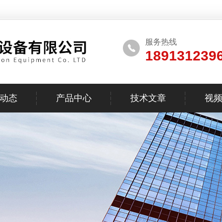
服务热线
189131239
动态
产品中心
技术文章
视