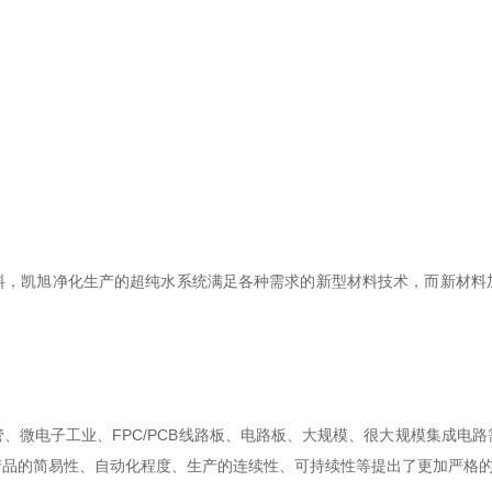
凯旭净化生产的超纯水系统满足各种需求的新型材料技术，而新材料
、微电子工业、FPC/PCB线路板、电路板、大规模、很大规模集成电
产品的简易性、自动化程度、生产的连续性、可持续性等提出了更加严格