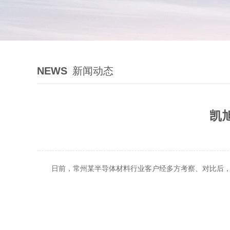
NEWS
新闻动态
凯
日前，常州某半导体材料行业客户经多方考察、对比后，选