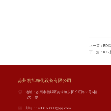
上一篇：
ED
下一篇：
KX
苏州凯旭净化设备有限公司
地址：苏州市相城区黄埭镇东桥长旺路88号6幢
B区一层
邮箱：1403163800@qq.com