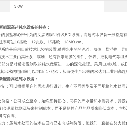
3KW
新能源高超纯水设备的特点：
脱盐核心部件为的反渗透膜组件及EDI系统，高超纯水设备一般都是有
率可达10兆欧、12兆欧、15兆欧、18MΩ.cm。
统是采用目前技术比较的装置,处理水中的的泥沙、胶体、悬浮物、异
术主要由高压泵、膜堆、还有反渗透膜的组件、仪表、控制电气等组成
分是对反渗透制取的纯水做更进一步的深化处理。采用EDI膜堆，或国
使其出水的电阻率可以到15-17兆欧，从而使生产出来的水达到工业用高
新能源高超纯水设备：
：可以根据用户的需求进行设计、生产不同类型及不同规格的水处理设
格：公司成立至今，始终坚持初心，同样的产水量和水质要求，其设备
们会尽量找到源头来控制成本，而不是牺牲产品的品质来降低成本，也坚
务有保障;
：虽然水处理的技术在国内已走向成熟阶段，但我们一直都在努力优化