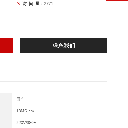
访 问 量：
3771
联系我们
国产
18MΩ·cm
220V/380V