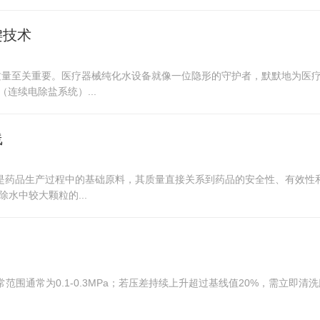
键技术
质量至关重要。医疗器械纯化水设备就像一位隐形的守护者，默默地为医
连续电除盐系统）...
线
是药品生产过程中的基础原料，其质量直接关系到药品的安全性、有效性
水中较大颗粒的...
正常范围通常为0.1-0.3MPa；若压差持续上升超过基线值20%，需立即