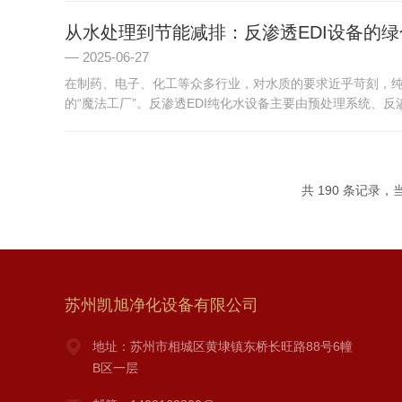
从水处理到节能减排：反渗透EDI设备的
2025-06-27
在制药、电子、化工等众多行业，对水质的要求近乎苛刻，纯
的“魔法工厂”。反渗透EDI纯化水设备主要由预处理系统、反渗透
共 190 条记录，当前
苏州凯旭净化设备有限公司
地址：苏州市相城区黄埭镇东桥长旺路88号6幢
B区一层