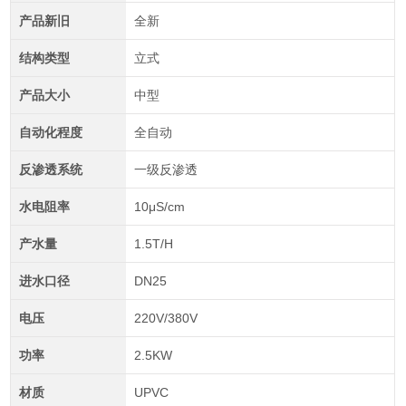
产品新旧
全新
结构类型
立式
产品大小
中型
自动化程度
全自动
反渗透系统
一级反渗透
水电阻率
10μS/cm
产水量
1.5T/H
进水口径
DN25
电压
220V/380V
功率
2.5KW
材质
UPVC