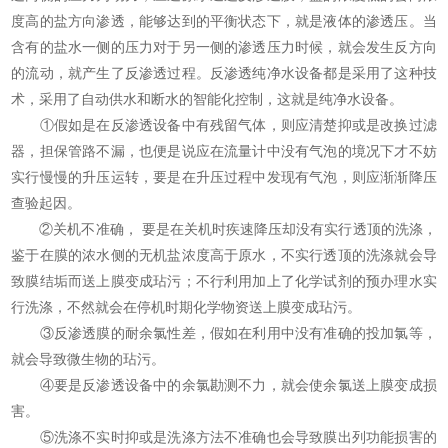
度高的盐方向渗透，能够达到的平衡状态下，就是液体的渗透压。当
含有的盐水一侧的压力对于另一侧的渗透压力时候，就会发生反方向
的流动，就产生了反渗透过程。反渗透纯净水设备都是采用了这种技
术，采用了自动供水和断水的智能化控制，这就是纯净水设备。
①假如是在反渗透设备中有残留气体，则应清楚抑或是改换过滤
器，担保管路不漏，也便是说应在流量计中没有气泡的境况下才不妨
实行慢慢的升压运转，要是在升压过程中发现有气泡，则应渐渐降压
查验起因。
②关机不准确， 要是在关机时疾速降压却没有实行透顶的洗涤，
鉴于在膜的浓水侧的无机盐浓度高于原水，不实行透顶的洗涤就会导
致膜结垢而送上膜变成玷污；不行利用加上了化学试剂的预办理水实
行洗涤，不然就会在停机时期化学物资送上膜变成玷污。
③反渗透膜的耐余氯性差，假如在利用中没有准确的投加氯等，
就会导致微生物的玷污。
④要是反渗透设备中的余氯勘测不力，就会使余氯送上膜变成损
害。
⑤洗涤不实时抑或是洗涤方法不准确也会导致膜出列功能损害的