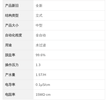
产品新旧
全新
结构类型
立式
产品大小
中型
自动化程度
全自动
用途
水过滤
脱盐率
99.6%
操作压力
1.3
产水量
1.5T/H
电导率
0.1μS/cm
电阻率
15MΩ·cm