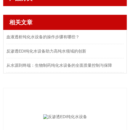
相关文章
血液透析纯化水设备的操作步骤有哪些？
反渗透EDI纯化水设备助力高纯水领域的创新
从水源到终端：生物制药纯化水设备的全面质量控制与保障