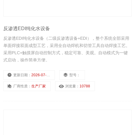
反渗透EDI纯化水设备
反渗透EDI纯化水设备（二级反渗透设备+EDI），整个系统全部采用
单面焊接双面成型工艺，采用全自动焊机和切管工具自动焊接工艺。
采用PLC+触摸屏自动控制方式，稳定可靠、美观。自动模式为一键
式启动，操作简单方便。
更新日期：
2026-07-08
型号：
厂商性质：
生产厂家
浏览量：
10788