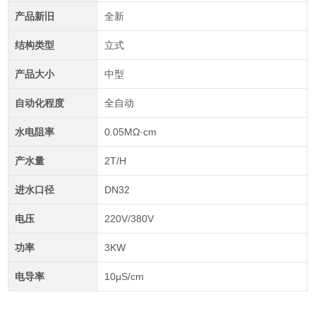
产品新旧
全新
结构类型
立式
产品大小
中型
自动化程度
全自动
水电阻率
0.05MΩ·cm
产水量
2T/H
进水口径
DN32
电压
220V/380V
功率
3KW
电导率
10μS/cm