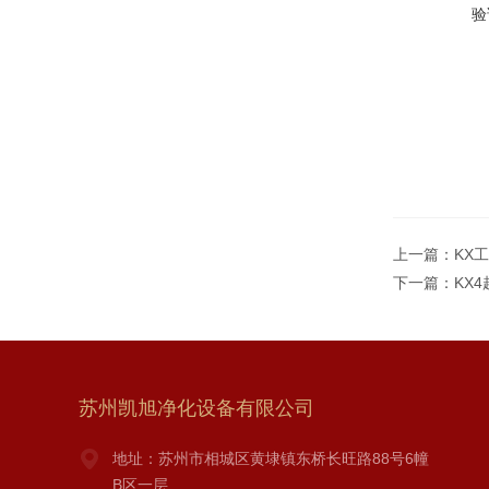
验
上一篇：
KX
下一篇：
KX
苏州凯旭净化设备有限公司
地址：苏州市相城区黄埭镇东桥长旺路88号6幢
B区一层