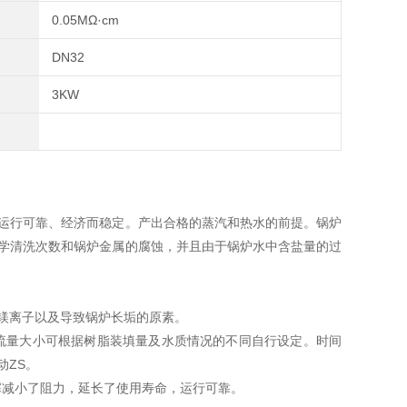
0.05MΩ·cm
DN32
3KW
行可靠、经济而稳定。产出合格的蒸汽和热水的前提。锅炉
学清洗次数和锅炉金属的腐蚀，并且由于锅炉水中含盐量的过
镁离子以及导致锅炉长垢的原素。
量大小可根据树脂装填量及水质情况的不同自行设定。时间
动ZS。
塞减小了阻力，延长了使用寿命，运行可靠。