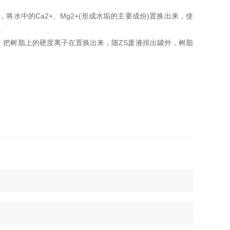
水中的Ca2+、Mg2+(形成水垢的主要成份)置换出来，使
。
把树脂上的硬度离子在置换出来，随ZS废液排出罐外，树脂