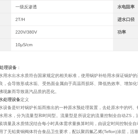
一级反渗透
水电阻率
2T/H
进水口径
220V/380V
功率
10μS/cm
处理设备
：
水出水水质符合国家规定的相关标准，使用锅炉补给用水保证锅炉的运
良，会导致形成水垢、受热面金属由于高温而损坏、降低热效率、增加化
沸现象而导致蒸汽品质的恶化。
水处理设备
定义
备是针对锅炉长垢而推出的一种原水预处理装置，去处原水中的钙、
水，分为流量型和时间型。流量型是所设定的流量控制全自动ZS，流
装填量及水质情况结合每小时具体需求量换算时间，由设定时间控制全自
无铅黄铜阀体符合食品卫生要求，配以聚四氟乙烯(Teflon)涂层，活