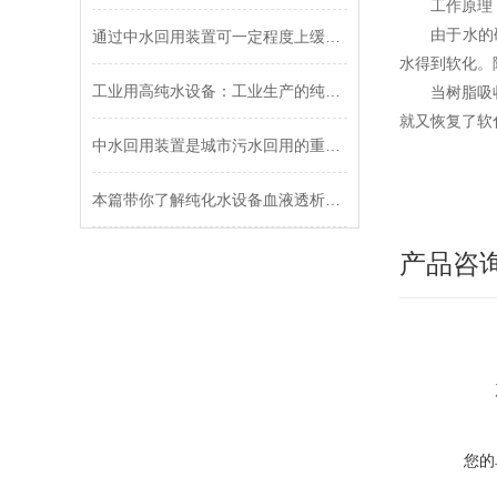
工作原理
由于水的硬度
通过中水回用装置可一定程度上缓解水资源危机
水得到软化。随
工业用高纯水设备：工业生产的纯净“源泉”
当树脂吸收钙
就又恢复了软
中水回用装置是城市污水回用的重要途径
本篇带你了解纯化水设备血液透析的特征及功能
产品咨
您的