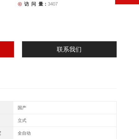
访 问 量：
3407
联系我们
国产
立式
度
全自动