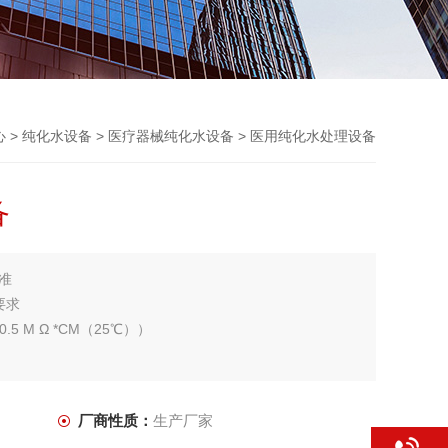
心
>
纯化水设备
>
医疗器械纯化水设备
> 医用纯化水处理设备
备
准
要求
0.5 M Ω *CM（25℃））
厂商性质：
生产厂家