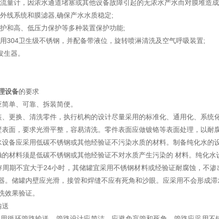
采用流量计，因浓水通道堵塞或其他设备故障引起的无浓水产水而对膜堆造成
紫外线系统和膜滤器,确保产水水质稳定;
水保护和高、低压力保护等多种装置保护功能;
箱采用304卫生级不锈钢，并配备带液位，旋转喷淋清洗及空气呼吸装置;
氧发生器。
理设备
的要求
应简单、可靠、拆装简便。
装、更换、清洗零件，执行机构的设计尽量采用的标准化、通用化、系统
壁表面，要求光滑平整，容易清洗。零件表面应做镀铬等表面处理，以耐
水设备应采用低碳不锈钢或其他经验证不污染水质的材料。制备纯化水的
触的材料须是低碳不锈钢或其他经验证不对水质产生污染的 材料。纯化水
存周期不宜大于24小时，其储罐宜采用不锈钢材料或经验证耐腐蚀，不
器。储罐内壁应光滑，接管和焊缝不应有死角和沙眼。应采用不会形成滞
洗效果验证。
输送
宜采用循环管路输送。管路设计应简洁，应避免盲管和死角。管路应采用