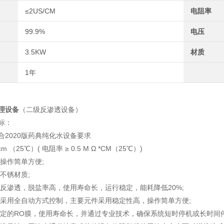
≤2US/CM
电阻率
99.9%
电压
3.5KW
材质
1年
理设备
（二级反渗透设备）
标：
合2020版药典纯化水设备要求
cm （25℃）( 电阻率 ≥ 0.5 M Ω *CM（25℃）)
，操作简单方便;
全不锈材质;
低压反渗透，脱盐率高，使用寿命长，运行稳定，能耗降低20%;
系统采用全自动方式控制，主要元件采用稳定性高，操作简单方便;
能稳定的RO膜，使用寿命长，并通过专业技术，确保系统短时停机或长时间