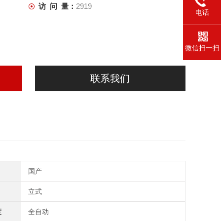
访 问 量：
2919
电话
微信扫一扫
联系我们
国产
立式
度
全自动