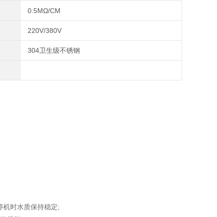
0.5MΩ/CM
220V/380V
304卫生级不锈钢
停机时水质保持稳定;