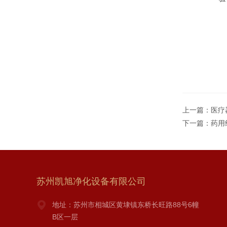
上一篇：
医疗
下一篇：
药用
苏州凯旭净化设备有限公司
地址：苏州市相城区黄埭镇东桥长旺路88号6幢
B区一层