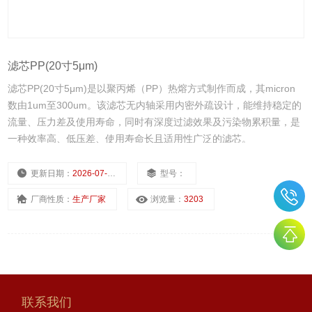
滤芯PP(20寸5μm)
滤芯PP(20寸5μm)是以聚丙烯（PP）热熔方式制作而成，其micron
数由1um至300um。该滤芯无内轴采用内密外疏设计，能维持稳定的
流量、压力差及使用寿命，同时有深度过滤效果及污染物累积量，是
一种效率高、低压差、使用寿命长且适用性广泛的滤芯。
更新日期：
2026-07-09
型号：
厂商性质：
生产厂家
浏览量：
3203
联系我们