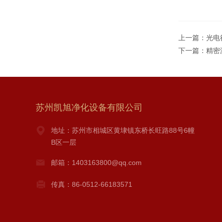
上一篇：
光电
下一篇：
精密
苏州凯旭净化设备有限公司
地址：苏州市相城区黄埭镇东桥长旺路88号6幢
B区一层
邮箱：1403163800@qq.com
传真：86-0512-66183571