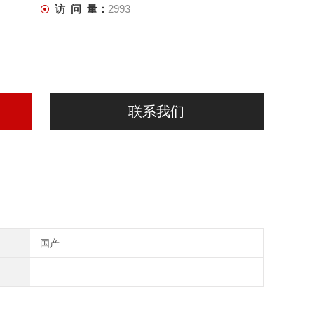
访 问 量：
2993
联系我们
国产