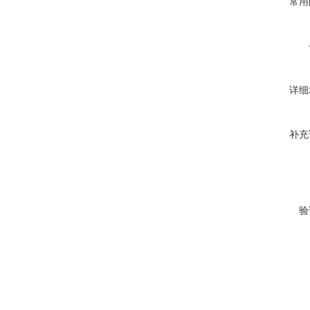
常用
详细
补充
验