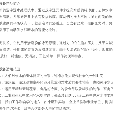
设备
产品简介：
新的逆渗透水处理技术。通过反渗透元件来提高水质的纯净度，去掉水中
质清澈。反渗透设备中含有反渗透膜。膜两侧的压力不同，通过两侧的压
以达到的平衡状态下，就是液体的渗透压。当含有盐水一侧的压力对于另
采用了自动供水和断水的智能化控制。
离技术。它利用半渗透膜的渗透原理，通过方式给它施加压力，反于自然
反渗透元件组成的装置为反渗透装置。由于反渗透膜的膜孔径小。因此能去
统水质好、耗能低、无污染、工艺简单、操作简便等特点。
设备
适用范围：
水：人们对饮水的身体健康的推崇，纯净水沦为现代社会的一种时尚;
施：游泳馆、游泳池和室外的部分景观池对水质的要求较高，也须纯净水设
水：运用于精加新鲜蔬菜、食品的冷藏、冷饮食品以及罐头的制作、畜禽的
水：工业和生活中常用的水冷空调，都牵涉到到，冶金工程中也对水质要求
类：我们工作和自学的地方，如小区和宾馆，企业单位和事业单位，机场
来生产纯净水，以符合这部分人群的市场需求。