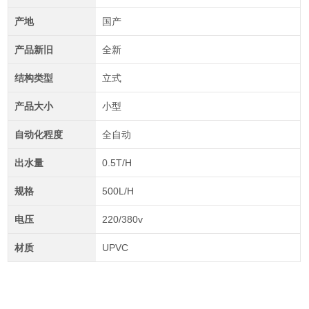
产地
国产
产品新旧
全新
结构类型
立式
产品大小
小型
自动化程度
全自动
出水量
0.5T/H
规格
500L/H
电压
220/380v
材质
UPVC