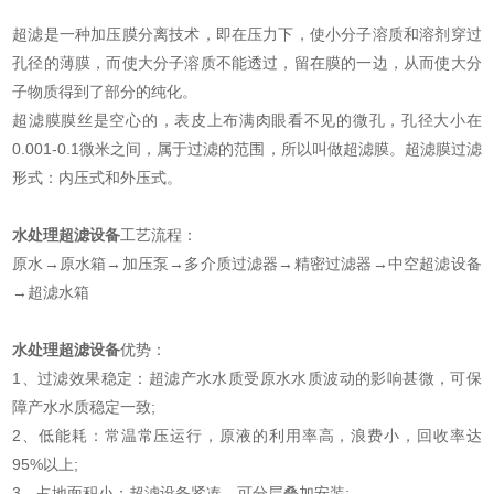
超滤是一种加压膜分离技术，即在压力下，使小分子溶质和溶剂穿过
孔径的薄膜，而使大分子溶质不能透过，留在膜的一边，从而使大分
子物质得到了部分的纯化。
超滤膜膜丝是空心的，表皮上布满肉眼看不见的微孔，孔径大小在
0.001-0.1微米之间，属于过滤的范围，所以叫做超滤膜。超滤膜过滤
形式：内压式和外压式。
水处理超滤设备
工艺流程：
原水→原水箱→加压泵→多介质过滤器→精密过滤器→中空超滤设备
→超滤水箱
水处理超滤设备
优势：
1、过滤效果稳定：超滤产水水质受原水水质波动的影响甚微，可保
障产水水质稳定一致;
2、低能耗：常温常压运行，原液的利用率高，浪费小，回收率达
95%以上;
3、占地面积小：超滤设备紧凑，可分层叠加安装;