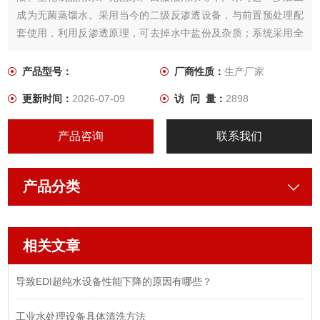
成为无菌蒸馏水。采用当今的二级反渗透设备，与前置预处理配
套使用，利用反渗透原理，可去掉水中盐份及杂质；系统采用全
自运控制，具有产水水质稳定、操作简便、运行费用低、维护方
便等优点，水质达到相关药典要求，符合GMP认证要求。
产品型号：
厂商性质：
生产厂家
更新时间：
2026-07-09
访 问 量：
2898
产品咨询
联系我们
产品分类
相关文章
导致EDI超纯水设备性能下降的原因有哪些？
工业水处理设备具体清洗方法